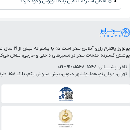
امکان استرداد آنلاین بلیط اتوبوس وجود دارد؟
یوتراوز پل
پوشش گسترده خدمات سفر در مسیرهای داخلی و خارجی، تلاش می‌کنیم 
تلفن پشتیبانی:
1548
91001548 - 021
تهران، دریان نو، همایونشهر جنوبی، نبش سروش یکم، پلاک 158، طبقه 3، واحد 3.