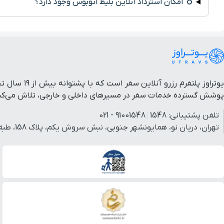
امکان استرداد آنلاین بلیط اتوبوس وجود دارد؟
یوتراوز پل
پوشش گسترده خدمات سفر در مسیرهای داخلی و خارجی، تلاش می‌کنیم 
تلفن پشتیبانی:
1548
91001548 - 021
تهران، دریان نو، همایونشهر جنوبی، نبش سروش یکم، پلاک 158، طبقه 3، واحد 3.