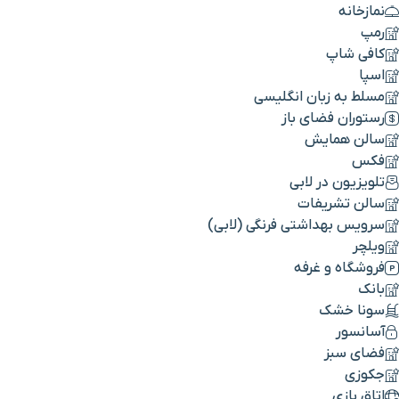
نمازخانه
رمپ
کافی شاپ
اسپا
مسلط به زبان انگلیسی
رستوران فضای باز
سالن همایش
فکس
تلویزیون در لابی
سالن تشریفات
سرویس بهداشتی فرنگی (لابی)
ویلچر
فروشگاه و غرفه
بانک
سونا خشک
آسانسور
فضای سبز
جکوزی
اتاق بازی