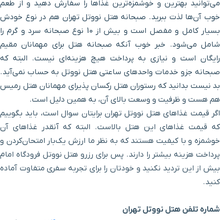
می‌توانید بهترین و خوشمزه‌ترین غذاها را سفارش دهید و از طعم
ایستگاه قطار شهری پانزده
۶۰ دقیقه با خودرو (۵۲ کیلومتر و ۶۱۰ متر)
خرداد
خوب آن‌ها لذت ببرید. صبحانه هتل نووتل تهران هم در نوع خودش
بسیار کامل و مفصل است و بیش از 10 نوع صبحانه سرد و گرم را
سینما جی
۱ ساعت و ۲ دقیقه با خودرو (۵۲ کیلومتر و ۹۴۹ متر)
شامل می‌شود. خبر خوب آنکه صبحانه هتل برای مهمانان مقیم
رایگان است و نیازی به پرداخت هیچ هزینه‌ای نیست. البته که
صبحانه جزو خدمات واحدهای ساعتی هتل نووتل به حساب نمی‌آید.
حمام نواب (قتلگاه کریم
۶۰ دقیقه با خودرو (۵۳ کیلومتر و ۳۵۸ متر)
آبمنگل)
بد نیست بدانید که رستوران هتل رکسان پذیرای مهمانان هتل رمیس
هم هست و ظرفیت و وسعت بالای آن، به همین دلیل است.
ایستگاه قطار
اگر قیمت غذاهای هتل نووتل تهران برایتان سوال است، باید بگوییم
شهری امام
۱ ساعت و ۲ دقیقه با خودرو (۵۳ کیلومتر و ۵۶۷ متر)
که قیمت غذاهای این هتل بالاست. البته که آنقدر غذاهای آن
خمینی(ره)
خوشمزه و با کیفیت هستند که به نظر ما ارزش یک‌بار امتحان‌کردن و
پرداخت هزینه بیشتر را دارند. پس برای رزرو هتل نووتل فرودگاه امام
خلوت کریم
بیش از این تردید نکنید و خودتان را برای تجربه سفری متفاوت آماده
۱ ساعت و ۳ دقیقه با خودرو (۵۳ کیلومتر و ۶۳۳ متر)
خانی
کنید.
بازار بزرگ تهران
۱ ساعت و ۳ دقیقه با خودرو (۵۳ کیلومتر و ۷۷۰ متر)
شماره تلفن هتل نووتل تهران