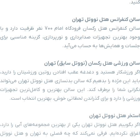
کنید.
خیابان امیرکبیر
۱ ساعت و ۲ دقیقه با خودرو (۵۴ کیلومتر و ۷۱۹ متر)
سالن کنفرانس هتل نووتل تهران
عمارت دارالفنون
۱ ساعت و ۳ دقیقه با خودرو (۵۴ کیلومتر و ۷۵۶ متر)
سالن کنفرانس هتل رکسان فرودگاه امام 700 نفر ظرفیت دارد و با
وجود بهترین تجهیزات صدابرداری و نورپردازی، گزینه مناسبی برای
پل حافظ
۱ ساعت و ۵ دقیقه با خودرو (۵۴ کیلومتر و ۹۲۱ متر)
جلسات و همایش‌ها به حساب می‌آید.
کلیسای حضرت
۱ ساعت و ۴ دقیقه با خودرو (۵۵ کیلومتر و ۹۸ متر)
سالن ورزشی هتل رکسان (نووتل سابق) تهران
ابراهیم
اگر ورزشکار هستید و دغدغه عقب افتادن روتین ورزشیتان را دارید،
باید این مژده را بدهیم که سالن بدنسازی هتل نووتل تهران می‌تواند
خیابان لاله زار
۱ ساعت و ۶ دقیقه با خودرو (۵۵ کیلومتر و ۱۱۷ متر)
نگرانی شما را برطرف کند. این سالن بهترین و کامل‌ترین تجهیزات
ورزشی را دارد و برای گذراندن لحظاتی خوش، بهترین انتخاب است.
سفارت آلمان
۱ ساعت و ۵ دقیقه با خودرو (۵۵ کیلومتر و ۱۹۱ متر)
استخر هتل نووتل تهران
ایستگاه قطار
اگر بگوییم هتل نووتل تهران یکی از بهترین مجموعه‌های آبی را دارد،
شهری میدان
۱ ساعت و ۴ دقیقه با خودرو (۵۵ کیلومتر و ۲۰۰ متر)
انقلاب اسلامی
اغراق نکرده‌ایم. فرقی نمی‌کند که چه فصلی به تهران و هتل نووتل