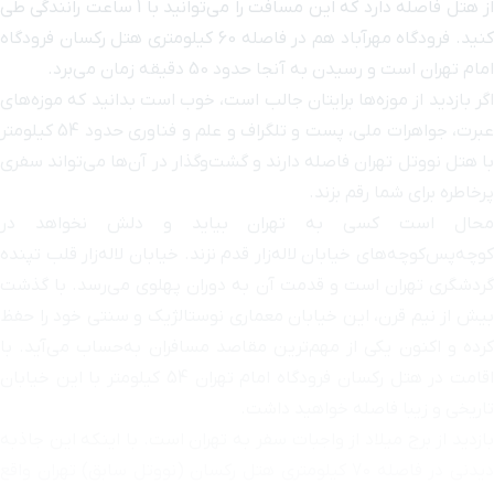
از هتل فاصله دارد که این مسافت را می‌توانید با 1 ساعت رانندگی طی
کنید. فرودگاه مهرآباد هم در فاصله 60 کیلومتری هتل رکسان فرودگاه
میدان فردوسی
۱ ساعت و ۸ دقیقه با خودرو (۵۶ کیلومتر و ۵۲۳ متر)
امام تهران است و رسیدن به آنجا حدود 50 دقیقه زمان می‌برد.
اگر بازدید از موزه‌ها برایتان جالب است، خوب است بدانید که موزه‌های
خیابان ایرانشهر
۱ ساعت و ۱۰ دقیقه با خودرو (۵۶ کیلومتر و ۵۶۳ متر)
عبرت، جواهرات ملی، پست و تلگراف و علم و فناوری حدود 54 کیلومتر
با هتل نووتل تهران فاصله دارند و گشت‌وگذار در آن‌ها می‌تواند سفری
ایستگاه قطار
پرخاطره برای شما رقم بزند.
شهری میدان
۱ ساعت و ۳ دقیقه با خودرو (۵۶ کیلومتر و ۶۵۲ متر)
شهدا
محال است کسی به تهران بیاید و دلش نخواهد در
کوچه‌پس‌کوچه‌های خیابان لاله‌زار قدم نزند. خیابان لاله‌زار قلب تپنده
خیابان سپهبد
گردشگری تهران است و قدمت آن به دوران پهلوی می‌رسد. با گذشت
۱ ساعت و ۱۱ دقیقه با خودرو (۵۶ کیلومتر و ۶۶۵ متر)
قرنی
بیش از نیم قرن، این خیابان معماری نوستالژیک و سنتی خود را حفظ
کرده و اکنون یکی از مهم‌ترین مقاصد مسافران به‌حساب می‌آید. با
بوستان زیبا
اقامت در هتل رکسان فرودگاه امام تهران 54 کیلومتر با این خیابان
۱ ساعت و ۱ دقیقه با خودرو (۵۶ کیلومتر و ۶۸۷ متر)
(آبشار تهران)
تاریخی و زیبا فاصله خواهید داشت.
بازدید از برج میلاد از واجبات سفر به تهران است. با اینکه این جاذبه
سینما عصر
دیدنی در فاصله 70 کیلومتری هتل رکسان (نووتل سابق) تهران واقع
۱ ساعت و ۸ دقیقه با خودرو (۵۶ کیلومتر و ۷۰۲ متر)
جدید