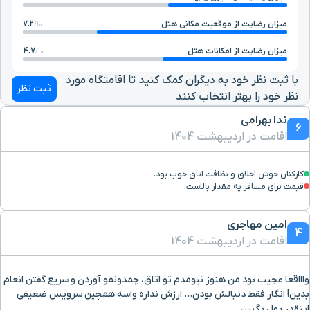
نظام آباد
۱ ساعت و ۷ دقیقه با خودرو (۵۹ کیلومتر و ۱۵۶ متر)
میزان رضایت از موقعیت مکانی هتل
7.2
10/
رستوران شبهای
میزان رضایت از امکانات هتل
4.7
10/
۱ ساعت و ۷ دقیقه با خودرو (۵۹ کیلومتر و ۳۵۵ متر)
تهران
با ثبت نظر خود به دیگران کمک کنید تا اقامتگاه مورد
ثبت نظر
نظر خود را بهتر انتخاب کنند
موزه ماشین
۱ ساعت و ۷ دقیقه با خودرو (۵۹ کیلومتر و ۳۵۷ متر)
ندا بهرامی
های قدیمی
6
اقامت در اردیبهشت 1404
پارک وی
۱ ساعت و ۵ دقیقه با خودرو (۵۹ کیلومتر و ۶۴۸ متر)
کارکنان خوش اخلاق و نظافت اتاق خوب بود.
قیمت برای مسافر یه مقدار بالاست.
بزرگراه یادگار امام
۱ ساعت و ۱۰ دقیقه با خودرو (۵۹ کیلومتر و ۷۱۲ متر)
امین مهاجری
4
بیمارستان جم
۱ ساعت و ۱۲ دقیقه با خودرو (۵۹ کیلومتر و ۷۹۷ متر)
اقامت در اردیبهشت 1404
ایستگاه قطار
واااقعا عجیب بود من هنوز نیومدم تو اتاق، چمدونمو آوردن و سریع گفتن انعام
بدین! انگار فقط دنبالش بودن... ارزش نداره واسه همچین سرویس ضعیفی
شهری میرزای
۱ ساعت و ۱۲ دقیقه با خودرو (۵۹ کیلومتر و ۹۳۲ متر)
اینقدر پول بگیرن.