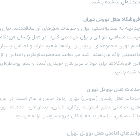
دغدغه‌ای نداشته باشید.
مسجد جامع
۱ ساعت و ۹ دقیقه با خودرو (۵۵ کیلومتر و ۴۲۲ متر)
فروشگاه هتل نووتل تهران
چنانچه به صنایع‌دستی ایران و سوغات شهرهای آن علاقمندید، نیازی
میدان ولیعصر
۱ ساعت و ۹ دقیقه با خودرو (۵۵ کیلومتر و ۵۶۹ متر)
نیست مسافتی طولانی را برای خرید طی کنید. در هتل رکسان فرودگاه
امام تهران مجموعه‌ای از بهترین برندها شعبه دارند و اجناس بسیار
ایستگاه قطار
۱ ساعت و ۵ دقیقه با خودرو (۵۵ کیلومتر و ۷۷۱ متر)
شهری سعدی
باکیفیتی ارائه می‌دهند. شما می‌توانید منحصربه‌فردترین اجناس را از
این فروشگاه‌ها برای خود یا عزیزانتان خریداری کنید و سفر پرخاطره‌ای
خیابان استاد
داشته باشید.
۱ ساعت و ۱۰ دقیقه با خودرو (۵۵ کیلومتر و ۸۸۴ متر)
نجات اللهی
خدمات هتل نووتل تهران
سینما استقلال
۱ ساعت و ۱۱ دقیقه با خودرو (۵۵ کیلومتر و ۹۳۷ متر)
خدمات هتل رکسان (نووتل) تهران زبانزد خاص و عام است. در این
هتل خدماتی نظیر اینترنت رایگان، لاندری، بیدارباش، خدمات تور،
مجلس شورای
بانک، صرافی، ترانسفر بدرقه رایگان و روم‌سرویس ارائه می‌شود.
۱ ساعت و ۵ دقیقه با خودرو (۵۵ کیلومتر و ۹۵۲ متر)
اسلامی ایران
واحدهای اقامتی هتل نووتل تهران