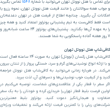
برای تماس با هتل نووتل تهران می‌توانید با شماره
1548
تماس بگیرید
کاخ گلستان
۱ ساعت و ۳ دقیقه با خودرو (۵۳ کیلومتر و ۹۱۶ متر)
و جواب همه سوالاتتان را مانند قیمت هتل نووتل تهران، نحوه رزرو یا
مکانات آن بگیرید
.
چنانچه اطلاع از قیمت هتل در تهران دغدغه‌تان
میدان حسن آباد
۱ ساعت و ۳ دقیقه با خودرو (۵۳ کیلومتر و ۹۲۹ متر)
است فقط کافی‌ست به تیم پشتیبانی یوتراوز اعتماد کنید و همه چیز
را به عهده آن‌ها بگذارید. پشتیبان‌های یوتراوز 24 ساعت شبانه‌روز و
موزه علم و فناوری
۱ ساعت و ۳ دقیقه با خودرو (۵۴ کیلومتر و ۹۹ متر)
7 روز هفته آماده پاسخگویی به شما هستند.
موزه پست و
کافی‌شاپ هتل نووتل تهران
۱ ساعت و ۳ دقیقه با خودرو (۵۴ کیلومتر و ۱۵۳ متر)
تلگراف
کافی‌شاپ هتل رکسان (نووتل) تهران به صورت 24 ساعته فعال است
و با ارائه انواع نوشیدنی‌های گرم و سرد، خستگی پرواز را از تنتان بیرون
کتابخانه و موزه
می‌کند
.
در هربازه زمانی می‌توانید به کافی‌شاپ هتل نووتل مراجعه
۱ ساعت و ۴ دقیقه با خودرو (۵۴ کیلومتر و ۲۰۰ متر)
ملی ملک
کنید و از کیفیت خوب نوشیدنی‌ها و دسرهای آن، لذت ببرید.
اگر سفر با قطار یکی از علاقمندی‌های شماست، توصیه می‌کنیم در
پارک دانشجو
۱ ساعت و ۶ دقیقه با خودرو (۵۴ کیلومتر و ۲۵۴ متر)
اولین فرصت بلیط قطار تهران را خریداری کرده و خودتان را به یک سفر
متفاوت و هیجان‌انگیز دعوت کنید. یوتراوز بلیط معتبرترین
موزه عبرت
۱ ساعت و ۴ دقیقه با خودرو (۵۴ کیلومتر و ۳۱۲ متر)
شرکت‌های ریلی را با کمترین قیمت ارائه می‌کند و تخفیفات ویژه‌ای