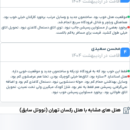
اقامت در اردیبهشت 1404
خیابان ستارخان
۱ ساعت و ۱۱ دقیقه با خودرو (۶۰ کیلومتر و ۹۳۸ متر)
موقعیت هتل خوب بود، ساختمون جدید و وسایل مرتب، برخورد کارکنان خیلی خوب بود،
هماهنگی ویلچر و شاتل فرودگاه سریع انجام شد.
سینما ایران
۱ ساعت و ۹ دقیقه با خودرو (۶۱ کیلومتر و ۱۱۶ متر)
برخورد بعضی از مسئولین رسپشن جالب نبود، توی اتاق دستمال کاغذی نبود، تحویل اتاق
خیلی طول کشید، قیمت برای مسافر یه‌کم بالاست.
رستوران گیاهی
۱ ساعت و ۱۰ دقیقه با خودرو (۶۱ کیلومتر و ۱۴۶ متر)
محسن سعیدی
پیور
4
اقامت در اردیبهشت 1404
خیابان ملاصدرا
۱ ساعت و ۱۰ دقیقه با خودرو (۶۱ کیلومتر و ۳۵۸ متر)
فقط این خوب بود که به فرودگاه نزدیکه و ساختمون جدید و موقعیت خوبی داره.
هتل استاندارد ۴ ستاره بود، اتاق‌ها خیلی کوچیک بودن، تختا هم عرضشون کم بود،
وسایل بهداشتی حمام کم بود، حوله دستشویی نبود، دستمال کاغذی کم بود و اضافه
سفره خانه سنتی
۱ ساعت و ۹ دقیقه با خودرو (۶۱ کیلومتر و ۳۸۸ متر)
نمی‌گرفتی، رسپشن هم فقط یه نفر بود، شارژ کودک میگیرن ولی تخت نمیدن، تحویل
باغ صبا
اتاق طولانی بود، برخورد مسئولین رسپشن خوب نبود.
خیابان الوند
۱ ساعت و ۱۳ دقیقه با خودرو (۶۱ کیلومتر و ۴۱۷ متر)
هتل های مشابه با هتل رکسان تهران (نووتل سابق)
بیمارستان
۱ ساعت و ۱۴ دقیقه با خودرو (۶۱ کیلومتر و ۴۴۸ متر)