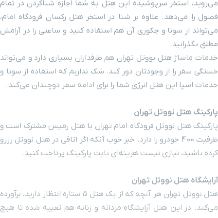
می‌روید، استخر سرپوشیده این هتل به شما اجازه شناکردن در تمام
فصول را می‌دهد. علاوه بر شنا در استخر هتل رکسان فرودگاه امام،
خیابان انقلاب
۱ ساعت و ۴ دقیقه با خودرو (۵۵ کیلومتر و ۲۸۴ متر)
می‌تواند از سونا و جکوزی آن هم استفاده کنید و ساعتی را در آرامش
مطلق بگذرانید.
سفارت عراق
۱ ساعت و ۹ دقیقه با خودرو (۵۵ کیلومتر و ۲۹۵ متر)
خدمات ماساژ هتل نووتل تهران هم طرفداران بسیاری دارد و می‌تواند
ستگی سفر را از وجودتان دور کند
.
شک نداریم که استفاده از سونا و
میدان انقلاب
۱ ساعت و ۴ دقیقه با خودرو (۵۵ کیلومتر و ۳۰۴ متر)
خدمات اسپا این هتل انرژی شما را برای ادامه سفر دوچندان می‌کند.
سفارت روسیه
۱ ساعت و ۶ دقیقه با خودرو (۵۵ کیلومتر و ۳۲۴ متر)
پارکینگ هتل نووتل تهران
پارکینگ هتل نووتل فرودگاه امام تهران با هتل رمیس مشترک است و
موزه جواهرات
۱ ساعت و ۵ دقیقه با خودرو (۵۵ کیلومتر و ۳۲۴ متر)
ظرفیت 400 خودرو را دارد. خبر خوب آنکه اگر اتاقی در هتل نووتل رزرو
ملی
کرده باشید، نیازی نیست هزینه‌ای بابت پارکینگ پرداخت کنید.
ایستگاه قطار
۱ ساعت و ۸ دقیقه با خودرو (۵۵ کیلومتر و ۳۶۰ متر)
شهری فردوسی
آرایشگاه هتل نووتل تهران
هتل نووتل تهران هر آنچه که از یک هتل 5 ستاره انتظار دارید، برآورده
سینما قدس
۱ ساعت و ۹ دقیقه با خودرو (۵۵ کیلومتر و ۴۱۵ متر)
می‌کند. در این هتل آرایشگاه مردانه و زنانه هم تعبیه شده تا هیچ‌