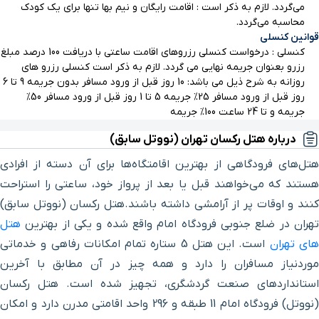
می‌گردد. لازم به ذکر است : اقامت رایگان و نیم بها تنها برای یک کودک
تپه میل
۵۲ دقیقه با خودرو (۴۵ کیلومتر و ۱۳۹ متر)
محاسبه می‌گردد.
قوانین کنسلی
کنسلی : درخواست کنسلی رزروهای اقامت ساعتی با دریافت 100 درصد مبلغ
یافت آباد
۴۵ دقیقه با خودرو (۴۵ کیلومتر و ۵۸۸ متر)
رزرو بعنوان جریمه نهایی می گردد. لازم به ذکر است کنسلی رزرو های
روزانه به شرح ذيل می باشد: 10 روز قبل از ورود مسافر بدون جريمه 9 تا 6
ایستگاه قطار شهری
روز قبل از ورود مسافر 25% جريمه 5 تا 1 روز قبل از ورود مسافر 50%
۴۵ دقیقه با خودرو (۴۵ کیلومتر و ۵۹۶ متر)
جريمه و تا 24 ساعت 100% جريمه
جوانمرد قصاب
درباره هتل رکسان تهران (نووتل سابق)
پارک بازیافت
۴۶ دقیقه با خودرو (۴۶ کیلومتر و ۷۶۷ متر)
هتل‌های فرودگاهی از بهترین اقامتگاه‌ها برای آن دسته از افرادی‌
هستند که می‌خواهند قبل یا بعد از پرواز خود، ساعتی را استراحت
ایستگاه قطار شهری شهر
۴۹ دقیقه با خودرو (۴۷ کیلومتر و ۵۸۲ متر)
کنند و اوقات پر از آرامشی داشته باشند.هتل رکسان (نووتل سابق)
ری
تهران در ضلع جنوبی فرودگاه امام واقع شده و یکی از بهترین
هتل
ای تهران
است. این هتل 5 ستاره تمام امکانات رفاهی و خدماتی
ایستگاه قطار شهری علی
۴۸ دقیقه با خودرو (۴۷ کیلومتر و ۶۸۲ متر)
موردنیاز مسافران را دارد و همه چیز در آن مطابق با آخرین
آباد
استانداردهای صنعت گردشگری، تجهیز شده است. هتل رکسان
(نووتل) فرودگاه امام 11 طبقه و 296 واحد اقامتی مدرن دارد و امکان
ایستگاه قطار شهری