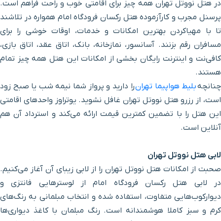
۵۵ دقیقه با خودرو (۵۰ کیلومتر و ۳۰۳ متر)
در هتل نووتل تهران همه چیز برای اقامتی خوب و راحت فراهم است.
شوش
پرسنل مجرب و کارآزموده هتل رکسان فرودگاه امام همواره در تلاشند
تا با مهیاکردن بهترین امکانات و خدمات، اوقات خوشی را برای
بزرگراه نواب
۵۵ دقیقه با خودرو (۵۰ کیلومتر و ۵۹۷ متر)
مسافران رقم بزنند. آسانسور، نمازخانه، بانک، اتاق عقد، اتاق بازی،
کافی‌نت و اینترنت رایگان بخشی از امکانات این هتل همه چیز تمام
ایستگاه قطار شهری
۵۸ دقیقه با خودرو (۵۱ کیلومتر و ۳۸۲ متر)
هستند.
ترمینال جنوب
نانچه
بلیط هواپیما تهران
را دارید و پرواز شما نیمه شب یا صبح زود
است، از رزرو هتل نووتل تهران غافل نشوید. یوتراوز واحدهای اقامتی
ایستگاه قطار شهری مولوی
۵۷ دقیقه با خودرو (۵۱ کیلومتر و ۴۰۹ متر)
این هتل را با تضمین کمترین قیمت ارائه می‌کند و استرداد آن هم
آنلاین است.
ایستگاه قطار شهری
۵۸ دقیقه با خودرو (۵۱ کیلومتر و ۵۶۵ متر)
تهرانپارس
لابی هتل نووتل تهران
صحبت از امکانات هتل نووتل تهران را از لابی زیبای آن آغاز می‌کنیم.
بزرگراه فتح
۶۰ دقیقه با خودرو (۵۱ کیلومتر و ۷۸۸ متر)
در لابی هتل رکسان فرودگاه امام از لوسترهایی فانتزی و
دیوارکوب‌هایی متفاوت، استفاده شده و انتخاب مبلمانی به رنگ‌های
بزرگراه آیت الله سعیدی
۵۷ دقیقه با خودرو (۵۱ کیلومتر و ۹۲۵ متر)
کرم و سبز کاملا هوشمندانه است. رنگ مبلمان با کاغذ دیواری‌ها