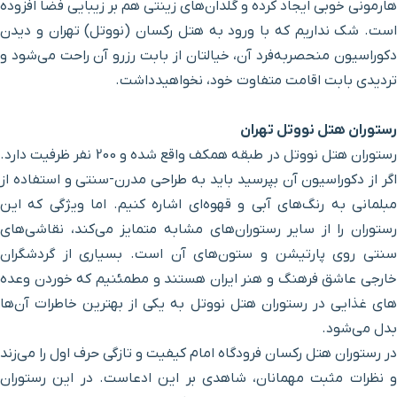
هارمونی خوبی ایجاد کرده و گلدان‌های زینتی هم بر زیبایی فضا افزوده
خیابان وحدت
۱ ساعت و ۱ دقیقه با خودرو (۵۱ کیلومتر و ۹۵۳ متر)
اسلامی
است. شک نداریم که با ورود به هتل رکسان (نووتل) تهران و دیدن
دکوراسیون منحصربه‌فرد آن، خیالتان از بابت رزرو آن راحت می‌شود و
تردیدی بابت اقامت متفاوت خود، نخواهیدداشت.
افسریه
۵۲ دقیقه با خودرو (۵۲ کیلومتر و ۱۴ متر)
رستوران هتل نووتل تهران
ایستگاه قطار شهری
۱ ساعت و ۱ دقیقه با خودرو (۵۲ کیلومتر و ۱۵ متر)
منیریه
رستوران هتل نووتل در طبقه همکف واقع شده و 200 نفر ظرفیت دارد.
اگر از دکوراسیون آن بپرسید باید به طراحی مدرن-سنتی و استفاده از
خیابان آزادی
۵۹ دقیقه با خودرو (۵۲ کیلومتر و ۱۲۵ متر)
مبلمانی به رنگ‌های آبی و قهوه‌ای اشاره کنیم. اما ویژگی که این
رستوران را از سایر رستوران‌های مشابه متمایز می‌کند، نقاشی‌های
ایستگاه قطار شهری رازی
۵۹ دقیقه با خودرو (۵۲ کیلومتر و ۱۵۷ متر)
سنتی روی پارتیشن و ستون‌های آن است. بسیاری از گردشگران
خارجی عاشق فرهنگ و هنر ایران هستند و مطمئنیم که خوردن وعده
های غذایی در رستوران هتل نووتل به یکی از بهترین خاطرات آن‌ها
خیابان جمهوری
۵۸ دقیقه با خودرو (۵۲ کیلومتر و ۲۲۳ متر)
بدل می‌شود.
در رستوران هتل رکسان فرودگاه امام کیفیت و تازگی حرف اول را می‌زند
خیابان خیام
۶۰ دقیقه با خودرو (۵۲ کیلومتر و ۴۵۳ متر)
و نظرات مثبت مهمانان، شاهدی بر این ادعاست. در این رستوران