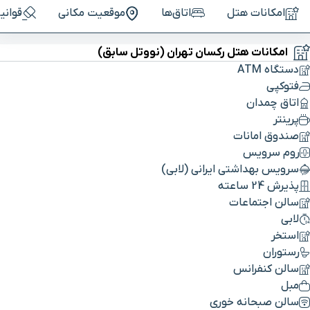
امکانات هتل
اتاق‌ها
موقعیت مکانی
قوانی
امکانات هتل رکسان تهران (نووتل سابق)
دستگاه ATM
فتوکپی
اتاق چمدان
پرینتر
صندوق امانات
روم سرویس
سرویس بهداشتی ایرانی (لابی)
پذیرش 24 ساعته
سالن اجتماعات
لابی
استخر
رستوران
سالن کنفرانس
مبل
سالن صبحانه خوری