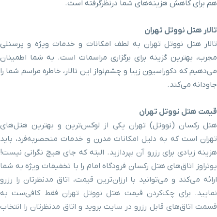
هم برای کاهش هزینه‌های شما درنظرگرفته است.
ایستگاه قطار
۱ ساعت و ۲ دقیقه با خودرو (۵۴ کیلومتر و ۳۷۷ متر)
شهری توحید
تالار هتل نووتل تهران
تالار هتل نووتل تهران به لطف امکانات و خدمات ویژه و پرسنلی
میدان امام
۱ ساعت و ۴ دقیقه با خودرو (۵۴ کیلومتر و ۴۱۹ متر)
مجرب، بهترین گزینه برای برگزاری مراسمات است. به شما اطمینان
خمینی
می‌دهیم که دکوراسیون زیبا و چشم‌نواز این تالار، خاطره مراسم شما را
جاودانه می‌کند.
کلیسا کانسولاتا
۱ ساعت و ۶ دقیقه با خودرو (۵۴ کیلومتر و ۴۹۶ متر)
قیمت هتل نووتل تهران
مجموعه
۱ ساعت و ۴ دقیقه با خودرو (۵۴ کیلومتر و ۵۱۸ متر)
هتل رکسان (نووتل) تهران یکی از لوکس‌ترین و بهترین هتل‌های
قزاقخانه
تهران است که به دلیل امکانات مدرن و خدمات منحصربه‌فرد، باید
هزینه زیادی برای رزرو آن بپردازید. البته که جای هیچ نگرانی نیست!
خیابان جیحون
۱ ساعت و ۴ دقیقه با خودرو (۵۴ کیلومتر و ۶۲۶ متر)
یوتراوز اتاق‌های هتل رکسان فرودگاه امام را با تخفیفات ویژه به شما
ارائه می‌کند و می‌توانید با ارزان‌ترین قیمت، اتاق مدنظرتان را رزرو
موزه آبگینه و
۱ ساعت و ۴ دقیقه با خودرو (۵۴ کیلومتر و ۶۵۶ متر)
نمایید. برای چک‌کردن قیمت هتل نووتل تهران فقط کافی‌ست به
سفالینه
سمت اتاق
های قابل رزرو در سایت بروید و اتاق مدنظرتان را انتخاب