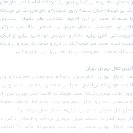
ایستگاه قطار
واحدهای اقامتی هتل رکسان (نووتل) فرودگاه امام شامل اتاق‌های
۱ ساعت و ۹ دقیقه با خودرو (۵۶ کیلومتر و ۲۱ متر)
شهری دروازه دولت
یک الی دوتخته شش ساعته بدون صبحانه و اتاق‌های یک الی دوتخته
با صبحانه است. در این اتاق‌ها امکاناتی نظیر یخچال، مینی‌بار،
موزه استاد صبا
۱ ساعت و ۸ دقیقه با خودرو (۵۶ کیلومتر و ۱۲۰ متر)
تلویزیون هوشمند، سشوار، میزآرایش، مبلمان، جالباسی، میزکار،
میزوصندلی، کتری برقی، حمام و سرویس بهداشتی ایرانی و فرنگی
سفارت جمهوری
تعبیه شده است. خبر خوب آنکه در این واحدها یک عدد وان و یک
۱ ساعت و ۷ دقیقه با خودرو (۵۶ کیلومتر و ۱۵۷ متر)
ارمنستان
دستگاه قهوه‌ساز هم وجود دارد تا اقامتی رویایی را تجربه کنید.
ایستگاه قطار
آدرس هتل نووتل تهران
شهری میدان
۱ ساعت و ۱۱ دقیقه با خودرو (۵۶ کیلومتر و ۲۱۴ متر)
هتل نووتل تهران در ضلع جنوبی فرودگاه امام خمینی واقع شده و برای
ولیعصر
اقامت افرادی که پروازشان به تاخیر افتاده و نیمه شب یا صبح زود
پرواز دارند، بهترین گزینه است. هرچند که فاصله هتل نووتل تهران از
بهارستان
۱ ساعت و ۸ دقیقه با خودرو (۵۶ کیلومتر و ۳۵۳ متر)
جاذبه‌های دیدنی و اماکن مهم شهر زیاد است، اما به لطف خطوط
حمل‌ونقل عمومی، دسترسی به آن‌ها بسیار آسان خواهد بود.
ایستگاه قطار
اگر بلیط قطار به مقصد تهران خریداری کرده‌اید و فاصله راه‌آهن تا
شهری دکتر
۱ ساعت و ۶ دقیقه با خودرو (۵۶ کیلومتر و ۳۷۶ متر)
هتل نووتل تهران دغدغه‌تان است، باید بگوییم که راه‌آهن 48 کیلومتر
حبیب الله