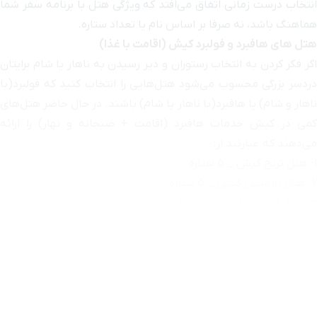
ی‌افتد که ویژگی هتل با برنامه سفر شما
اس نام یا تعداد ستاره.
یش (اقامت با غذا)
ران و دیر رسیدن به ناهار یا شام برایتان
هتل‌هایی را انتخاب کنید که فولبرد(با
اهار یا شام) باشند. در حال حاضر هتل‌های
 (اقامت + صبحانه و نهار) را ارائه
در کیش
بهتر است چند نکته را بررسی کنید تا در
د کامل‌تری تصمیم بگیرید و با هزینه یا
واجه نشوید.